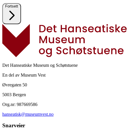
Fortsett
Det Hanseatiske Museum og Schøtstuene
En del av Museum Vest
Øvregaten 50
5003 Bergen
Org.nr: 987669586
hanseatisk@museumvest.no
Snarveier